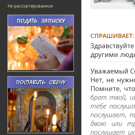
Не рассортированное
СПРАШИВАЕТ:
Здравствуйте
другими людь
Уважаемый С
Нет, не нужн
Помните, что
брат твой, и
тебе послуша
послушает, п
двою или тр
послушает их