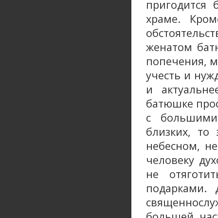
пригодится 
храме. Кром
обстоятель
женатом батю
попечения, м
учесть и нуж
и актуальне
батюшке прос
с большими
близких, то
небесном, не
человеку дух
не отяготи
подарками. 
священносл
большей част