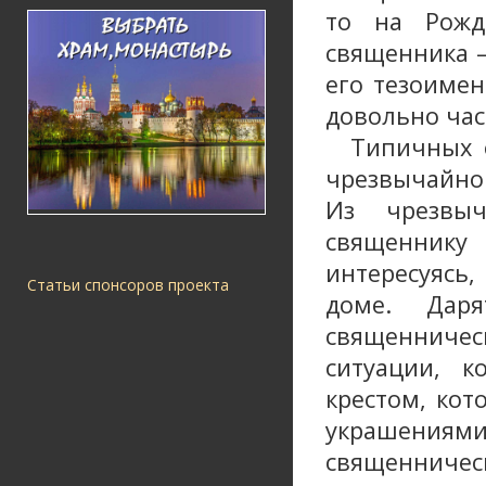
то на Рожд
священника 
его тезоимен
довольно час
Типичных ош
чрезвычайно
Из чрезвыч
священнику 
интересуясь
Статьи спонсоров проекта
доме. Даря
священниче
ситуации, 
крестом, кот
украшениям
священническ