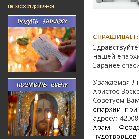
Не рассортированное
СПРАШИВАЕТ:
Здравствуйте
нашей епарх
Заранее спаси
Уважаемая Л
Христос Воскр
Советуем Вам
епархии при
адресу: 42008
Храм Феодо
чудотворцев