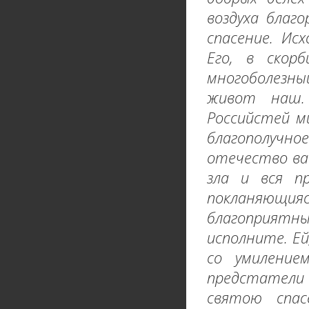
воздуха благ
спасение. Ис
Его, в скор
многоболезны
живот наш.
Российстей м
благополучн
отечество ваш
зла и вся п
покланяющ
благоприятн
исполните. Е
со умиление
предстатели
святою спас