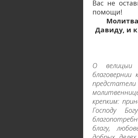
Вас не остав
помощи!
Молитва
Давиду, и 
О велицыи 
благовернии 
предстатели 
молитвенницы
крепким: при
Господу Бо
благопотребн
благу, любов
добрых делех