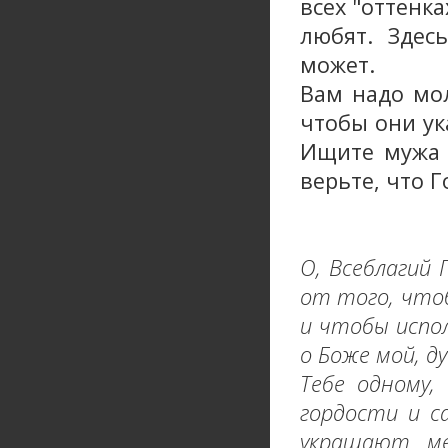
всех "оттенка
любят. Здес
может.
Вам надо мол
чтобы они ук
Ищите мужа 
верьте, что Г
О, Всеблагий 
от того, что
и чтобы испол
о Боже мой, д
Тебе одному,
гордости и с
украшают ме