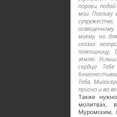
пороки, пода
мои. Поелику
супружеств
освященному
моему, но дл
сказал: нехо
помощницу, 
землю. Услыш
сердца Тебе
благочестиваг
Тебя, Милосе
присно и во ве
Также нужно
молитвах, 
Муромским, 