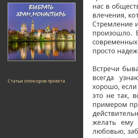
нас в общест
влечения, ко
Стремление и
произошло. 
современных 
просто надеж
Встречи быва
всегда узна
Статьи спонсоров проекта
хорошо, если
это не так, 
примером при
действительн
желать ему 
любовью, заб