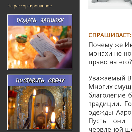
Не рассортированное
СПРАШИВАЕТ:
Почему же Ии
монахи не но
право на это?
Уважаемый В
Многих смуща
благолепие б
традиции. Г
одежды Аарон
Пусть они 
червленой шер