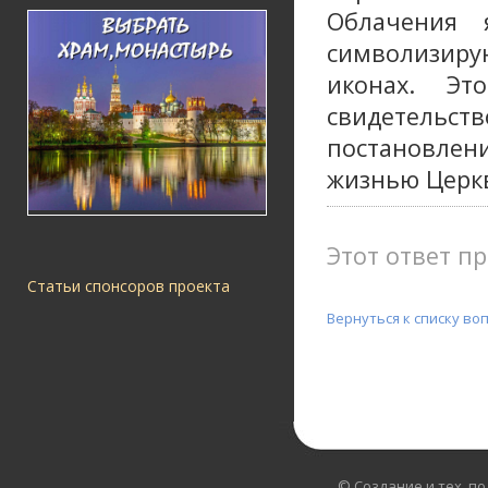
Облачения 
символизиру
иконах. Э
свидетель
постановле
жизнью Церкв
Этот ответ пр
Статьи спонсоров проекта
Вернуться к списку во
© Создание и тех. п