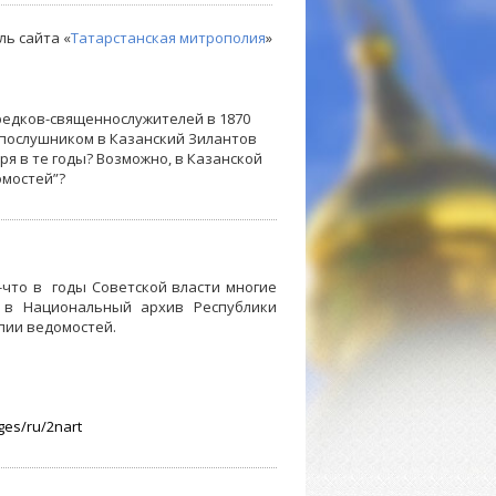
ль сайта «
Татарстанская митрополия
»
предков-священнослужителей в 1870
 послушником в Казанский Зилантов
я в те годы? Возможно, в Казанской
омостей”?
-что в годы Советской власти многие
 в Национальный архив Республики
пии ведомостей.
ges/ru/2nart