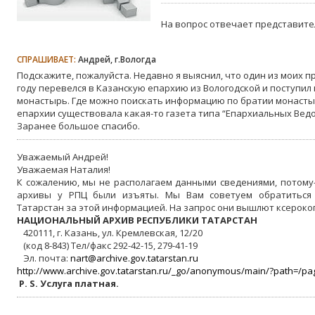
На вопрос отвечает представите
СПРАШИВАЕТ:
Андрей, г.Вологда
Подскажите, пожалуйста. Недавно я выяснил, что один из моих 
году перевелся в Казанскую епархию из Вологодской и поступил
монастырь. Где можно поискать информацию по братии монастыр
епархии существовала какая-то газета типа “Епархиальных Вед
Заранее большое спасибо.
Уважаемый Андрей!
Уважаемая Наталия!
К сожалению, мы не располагаем данными сведениями, потому
архивы у РПЦ были изъяты. Мы Вам советуем обратиться
Татарстан за этой информацией. На запрос они вышлют ксероко
НАЦИОНАЛЬНЫЙ АРХИВ РЕСПУБЛИКИ ТАТАРСТАН
420111, г. Казань, ул. Кремлевская, 12/20
(код 8-843) Тел/факс 292-42-15, 279-41-19
Эл. почта:
nart@archive.gov.tatarstan.ru
http://www.archive.gov.tatarstan.ru/_go/anonymous/main/?path=/pa
P. S. Услуга платная.