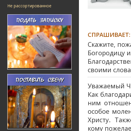
Не рассортированное
СПРАШИВАЕТ:
Скажите, пож
Богородицу и
Благодарств
своими слов
Уважаемый Ч
Как благодар
ним отношен
особое молен
Христу. Так
кому пожелае