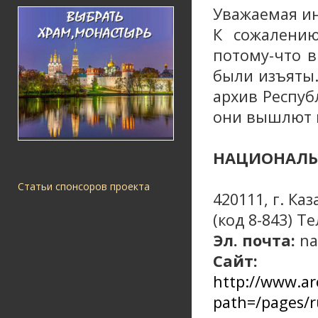
Уважаемая ин
К сожалени
потому-что 
были изъяты
архив Респуб
они вышлют 
НАЦИОНАЛЬ
Статьи спонсоров проекта
420111, г. Ка
(код 8-843) Те
Эл. почта:
na
Сайт:
http://www.ar
path=/pages/r