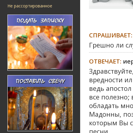
Не рассортированное
СПРАШИВАЕТ:
Грешно ли с
ОТВЕЧАЕТ:
ие
Здравствуйте
вредности ил
ведь апостол
все полезно;
обладать мною
Мадонны, поэ
которым Вы с
песни.