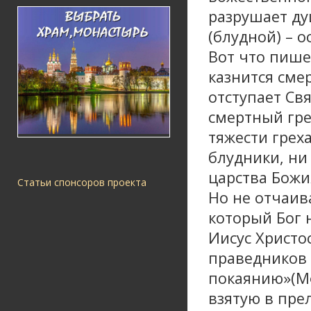
разрушает ду
(блудной) – о
Вот что пише
казнится сме
отступает Св
смертный гре
тяжести грех
блудники, ни
царства Божия
Статьи спонсоров проекта
Но не отчаив
который Бог 
Иисус Христо
праведников 
покаянию»(Мф
взятую в прел