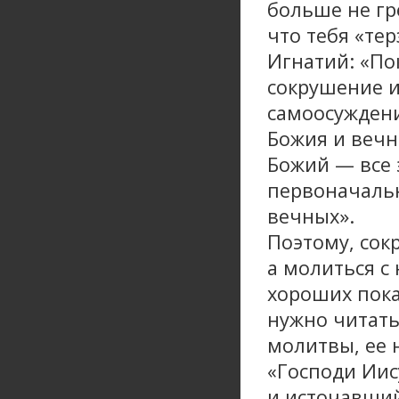
больше не гр
что тебя «те
Игнатий: «Пок
сокрушение и
самоосуждени
Божия и вечн
Божий — все 
первоначальн
вечных».
Поэтому, сок
а молиться с
хороших пока
нужно читать
молитвы, ее 
«Господи Иис
и источавший