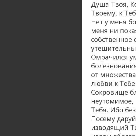
Душа Твоя, К
Твоему, к Те
Нет у меня б
меня ни пока
собственное с
утешительных
Омрачился ум
болезнования
от множества
любви к Тебе.
Сокровище бл
неутомимое, 
Тебя. Ибо без
Посему даруй
изводящий Те