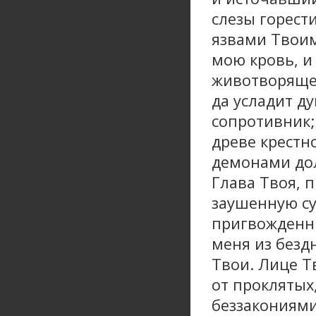
слезы горест
язвами Твоим
мою кровь, и
животворящег
да усладит д
сопротивник;
древе крестн
демонами до
Глава Твоя, п
заушенную су
пригвожденны
меня из безд
Твои. Лице Т
от проклятых
беззакониями