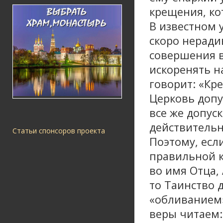
крещения, ко
В известном 
скоро неради
совершения в
искоренять н
говорит: «Кр
Церковь допу
все же допус
действитель
Статьи спонсоров проекта
Поэтому, есл
правильной 
во имя Отца,
то Таинство 
«обливанием»
веры читаем: