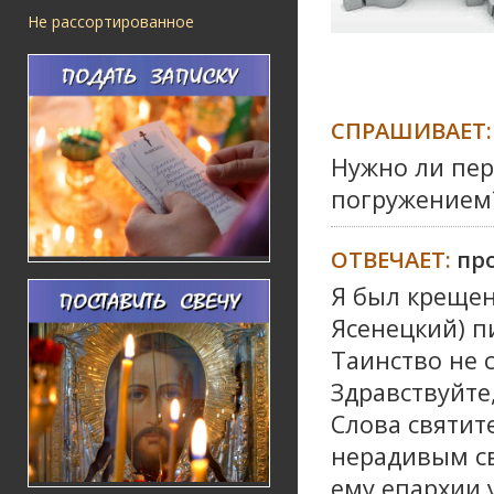
Не рассортированное
СПРАШИВАЕТ:
Нужно ли пер
погружением
ОТВЕЧАЕТ:
пр
Я был крещен
Ясенецкий) п
Таинство не 
Здравствуйте,
Слова святит
нерадивым с
ему епархии 