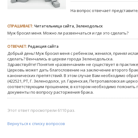
На вопрос отвечает представите
СПРАШИВАЕТ:
Читательница сайта, Зеленодольск
Муж бросил меня. Можно ли развенчаться и где это сделать?
ОТВЕЧАЕТ:
Редакция сайта
Добрый день! Муж бросил меня с ребенком, женился, принял исла
сделать? Венчались в церкви города Зеленодольска.
Здравствуйте! Понятия «развенчания» не существует в практик
Церковь может дать благословение на заключение второго брака
канонических препятствий. В этом случае Вам необходимо обра
(422521, РТ, Г. Зеленодолск, ул. Гаринская, Петропавловская церковь, 
соответствующим прошением, в котором необходимо пояснить п
документы по вопросу расторжения брака.
Этот ответ просмотрели 6110 раз.
Вернуться к списку вопросов