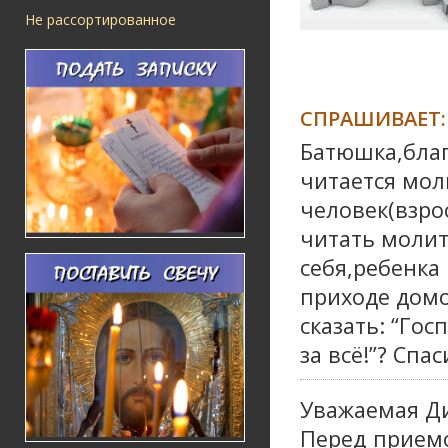
Не рассортированное
СПРАШИВАЕТ:
Батюшка,благ
читается мол
человек(взро
читать молит
себя,ребенка
приходе домо
сказать: “Го
за всё!”? Спас
Уважаемая Д
Перед прием