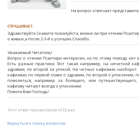
На вопрос отвечает представите
СПРАШИВАЕТ:
Здравствуйте.Скажите пожалуйста, можно ли при чтении Псалти
о живых,а после 2-3-й о усопших.Спасибо.
Уважаемый Читатель!
Вопрос о чтении Псалтири интересен, но по этому поводу нет е
Есть разные практики. Вот такая например, на нечетной ка
здравии, по второй за упокой. На четных кафизмах наоборот. 
кафизмах по первой славе о здравии, по второй о упокоении, п
помолиться, например за болящего, или путешествующего,
кафизму читают всегда о упокоении.
Помоги Вам Господь!
Этот ответ просмотрели 4132 раз.
Вернуться к списку вопросов