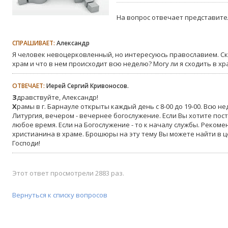
На вопрос отвечает представите
СПРАШИВАЕТ:
Александр
Я человек невоцерковленный, но интересуюсь православием. Ск
храм и что в нем происходит всю неделю? Могу ли я сходить в хр
ОТВЕЧАЕТ:
Иерей Сергий Кривоносов.
З
дравствуйте, Александр!
Х
рамы в г. Барнауле открыты каждый день с 8-00 до 19-00. Всю 
Литургия, вечером - вечернее богослужение. Если Вы хотите пос
любое время. Если на Богослужение - то к началу службы. Реком
христианина в храме. Брошюры на эту тему Вы можете найти в 
Господи!
Этот ответ просмотрели 2883 раз.
Вернуться к списку вопросов