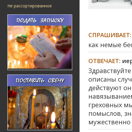
Не рассортированное
СПРАШИВАЕТ:
как немые бе
ОТВЕЧАЕТ:
ие
Здравствуйте
описаны случ
действуют он
навязыванием
греховных мы
помыслов, зн
мужественно 