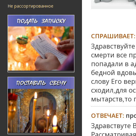
Не рассортированное
СПРАШИВАЕТ:
Здравствуйте
смерти все п
попадали в а
бедной вдовы
слову Его вер
сходил,для о
мытарств,то 
ОТВЕЧАЕТ:
пр
Здравствуте 
Рассматривая