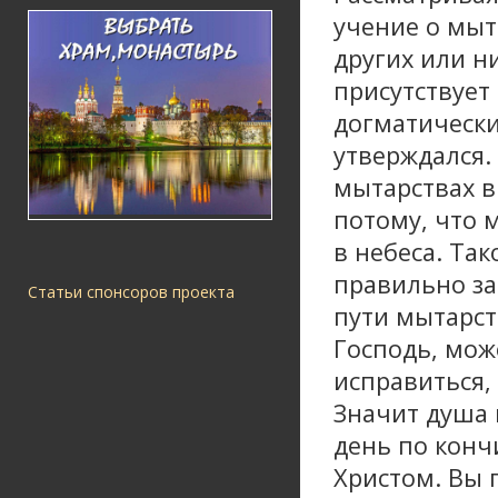
учение о мыт
других или ни
присутствует 
догматически
утверждался.
мытарствах в
потому, что м
в небеса. Так
правильно за
Статьи спонсоров проекта
пути мытарст
Господь, мож
исправиться, 
Значит душа 
день по кончи
Христом. Вы г