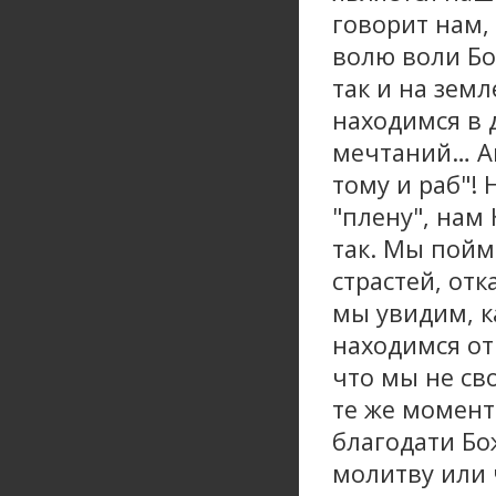
говорит нам,
волю воли Бож
так и на земл
находимся в 
мечтаний… Ап
тому и раб"! 
"плену", нам
так. Мы пойм
страстей, от
мы увидим, к
находимся от
что мы не св
те же момент
благодати Бо
молитву или 