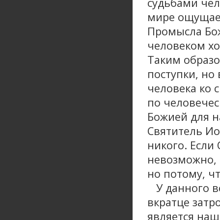
судьбами чело
мире ощущает
Промысла Бож
человеком хо
Таким образо
поступки, но 
человека ко 
по человечес
Божией для н
Святитель Ио
никого. Если 
невозможно, 
но потому, ч
У данного во
вкратце затро
является наш