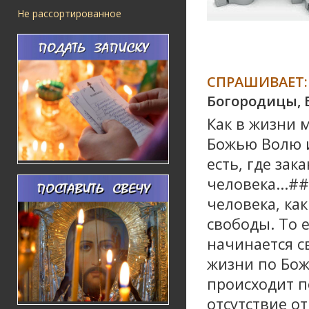
Не рассортированное
СПРАШИВАЕТ:
Богородицы, 
Как в жизни 
Божью Волю и
есть, где за
человека...#
человека, ка
свободы. То е
начинается св
жизни по Бож
происходит п
отсутствие от