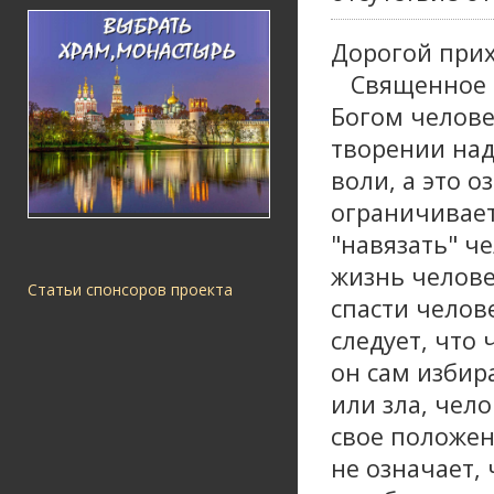
Дорогой при
Священное П
Богом челове
творении над
воли, а это 
ограничивает
"навязать" ч
жизнь челове
Статьи спонсоров проекта
спасти челов
следует, что 
он сам избир
или зла, чел
свое положен
не означает, 