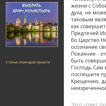
жизни с Собой
духа, не мож
таковым явля
как совершит
Предтечей Ио
бо Царство Н
осознание св
Покаяние - э
быть соверше
Статьи спонсоров проекта
Господь Сам 
поспешите пр
Крещению, да
неизреченно
Этот ответ пр