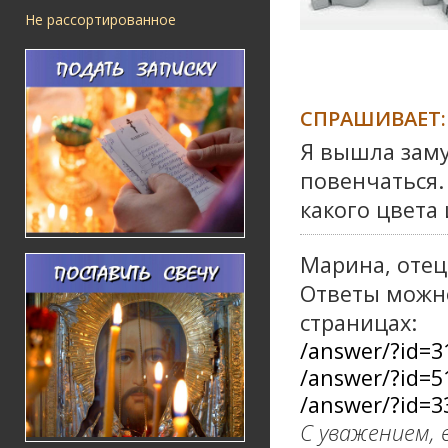
Не рассортированное
СПРАШИВАЕТ:
Я вышла заму
повенчаться.
какого цвета
Марина, отец
Ответы можн
страницах:
/answer/?id=3
/answer/?id=5
/answer/?id=3
С уважением, 