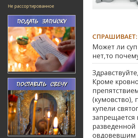
Не рассортированное
СПРАШИВАЕТ:
Может ли суп
нет,то почем
Здравствуйте
Кроме кровно
препятствием
(кумовство),
купели свято
запрещается 
разведенной 
овдовевшим и