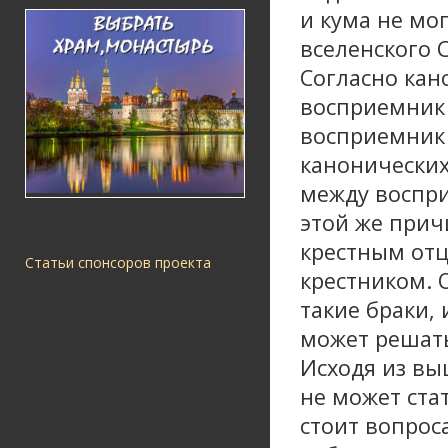
и кума не мог
вселенского С
Согласно кан
восприемник 
восприемник 
канонических
между воспри
этой же прич
крестным отц
Статьи спонсоров проекта
крестником. 
такие браки,
может решать
Исходя из вы
не может стат
стоит вопрос