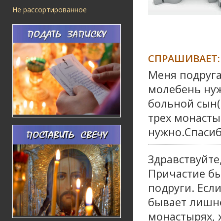
Не рассортированное
СПРАШИВАЕТ:
Меня подруга
молебень нуж
больной сын(
трех монасты
нужно.Спасиб
Здравствуйте
Причастие б
подруги. Есл
бывает лишне
монастырях, 