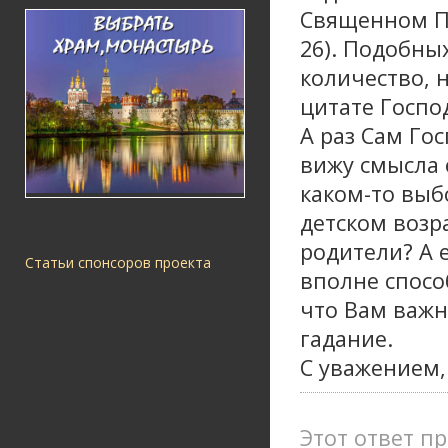
Священном Пи
26). Подобны
количество, 
цитате Госпо
А раз Сам Го
вижу смысла 
каком-то выб
детском возр
родители? А е
Статьи спонсоров проекта
вполне спосо
что Вам важн
гадание.
С уважением,
Этот ответ пр