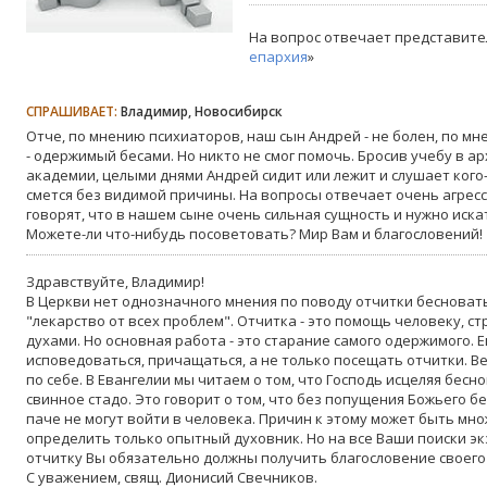
На вопрос отвечает представите
епархия
»
СПРАШИВАЕТ:
Владимир, Новосибирск
Отче, по мнению психиаторов, наш сын Андрей - не болен, по 
- одержимый бесами. Но никто не смог помочь. Бросив учебу в 
академии, целыми днями Андрей сидит или лежит и слушает кого-
смется без видимой причины. На вопросы отвечает очень агресс
говорят, что в нашем сыне очень сильная сущность и нужно иска
Можете-ли что-нибудь посоветовать? Мир Вам и благословений!
Здравствуйте, Владимир!
В Церкви нет однозначного мнения по поводу отчитки бесноватых
"лекарство от всех проблем". Отчитка - это помощь человеку,
духами. Но основная работа - это старание самого одержимого. 
исповедоваться, причащаться, а не только посещать отчитки. В
по себе. В Евангелии мы читаем о том, что Господь исцеляя бесн
свинное стадо. Это говорит о том, что без попущения Божьего бе
паче не могут войти в человека. Причин к этому может быть мн
определить только опытный духовник. Но на все Ваши поиски эк
отчитку Вы обязательно должны получить благословение своего
С уважением, свящ. Дионисий Свечников.