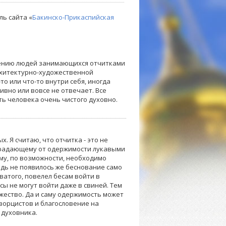
ль сайта «
Бакинско-Прикаспийская
мнению людей занимающихся отчитками
архитектурно-художественной
то или что-то внутри себя, иногда
ивно или вовсе не отвечает. Все
ть человека очень чистого духовно.
. Я считаю, что отчитка - это не
 страдающему от одержимости лукавыми
Ему, по возможности, необходимо
едь не появилось же беснование само
оватого, повелел бесам войти в
сы не могут войти даже в свиней. Тем
ожество. Да и саму одержимость может
зорцистов и благословение на
 духовника.