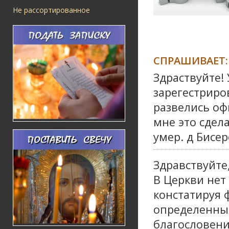
Не рассортированное
СПРАШИВАЕТ:
Здраствуйте!
зарегестриров
развелись оф
мне это сдел
умер. д Бисе
Здравствуйте
В Церкви нет
констатируя 
определенных
благословени