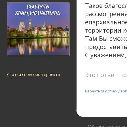
Такое благос
рассмотрения
епархиальное
территории к
Там Вы сможе
предоставить
С уважением,
Этот ответ пр
Статьи спонсоров проекта
Вернуться к списку во
© Создание и тех. п