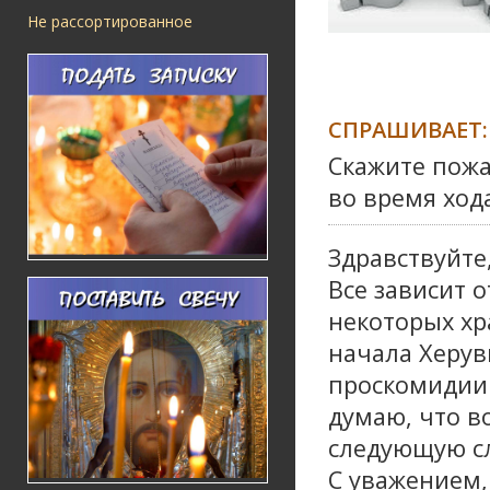
Не рассортированное
СПРАШИВАЕТ:
Скажите пожа
во время ход
Здравствуйте
Все зависит о
некоторых хр
начала Херув
проскомидии.
думаю, что в
следующую с
С уважением,