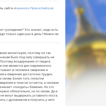
ль сайта «
Бакинско-Прикаспийская
ит сухоядение? Это значит, надо есть
адо только один раз в день? Можно ли
вних монастырях, поэтому он так
онахам было под силу совершать не
. Поэтому воздержание от пищи в
ми они являются для современного
итывает в человеке смирение и
века смирение достаточно трудно.
о силам. Более того, попытки
мирения и тени не остается, а человек
ачинает «поедать» ближних. Но это
нужно обязательно, но по силам. Да и
 не могут выдержать уставного поста.
ить с духовником и получить у него