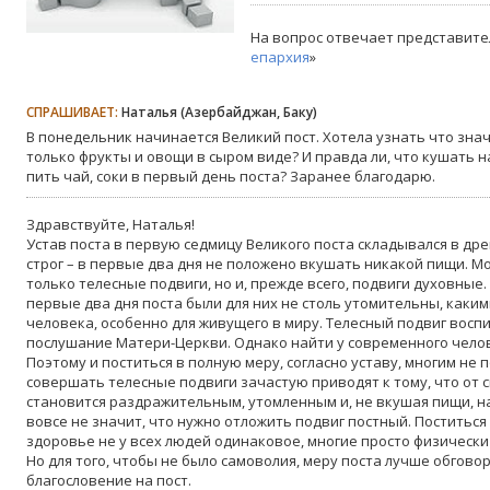
На вопрос отвечает представите
епархия
»
СПРАШИВАЕТ:
Наталья (Азербайджан, Баку)
В понедельник начинается Великий пост. Хотела узнать что знач
только фрукты и овощи в сыром виде? И правда ли, что кушать н
пить чай, соки в первый день поста? Заранее благодарю.
Здравствуйте, Наталья!
Устав поста в первую седмицу Великого поста складывался в дре
строг – в первые два дня не положено вкушать никакой пищи. М
только телесные подвиги, но и, прежде всего, подвиги духовные
первые два дня поста были для них не столь утомительны, каки
человека, особенно для живущего в миру. Телесный подвиг восп
послушание Матери-Церкви. Однако найти у современного чело
Поэтому и поститься в полную меру, согласно уставу, многим не п
совершать телесные подвиги зачастую приводят к тому, что от с
становится раздражительным, утомленным и, не вкушая пищи, н
вовсе не значит, что нужно отложить подвиг постный. Поститься 
здоровье не у всех людей одинаковое, многие просто физически
Но для того, чтобы не было самоволия, меру поста лучше обговор
благословение на пост.