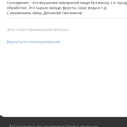
Сухоядение – это вкушение невареной пищи без масла, т.е. про
обработке. Это сырые овощи, фрукты, соки, вода и т.д.
С уважением, свящ. Дионисий Свечников.
Этот ответ просмотрели 4230 раз.
Вернуться к списку вопросов
© Создание и тех. поддержка: Проект «Епархия»