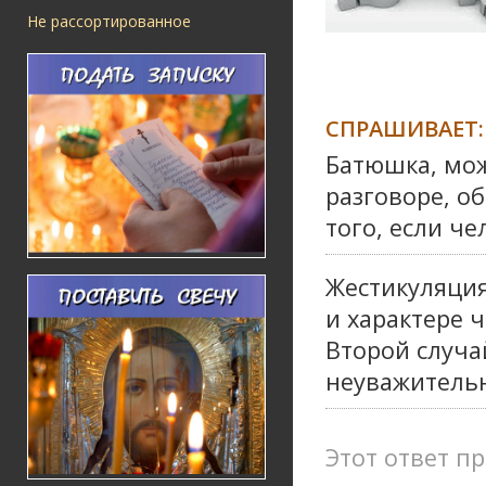
Не рассортированное
СПРАШИВАЕТ:
Батюшка, мож
разговоре, о
того, если че
Жестикуляция,
и характере ч
Второй случа
неуважительн
Этот ответ пр