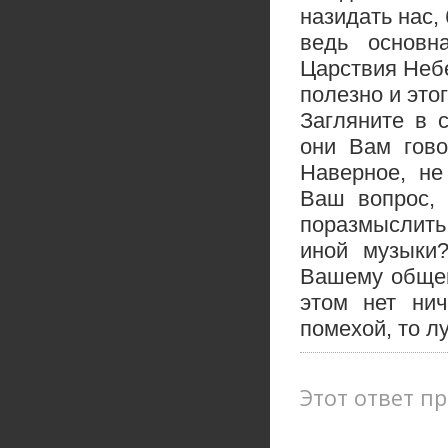
назидать нас,
ведь основн
Царствия Небе
полезно и это
Загляните в 
они Вам гово
Наверное, не
Ваш вопрос, 
поразмыслить
иной музыки
Вашему общен
этом нет нич
помехой, то л
Этот ответ пр