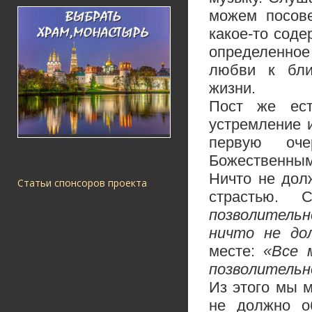
можем посове
какое-то соде
определенное 
любви к бли
жизни.
Пост же ес
устремление и
первую оч
Божественным
Ничто не дол
Статьи спонсоров проекта
страстью.
позволительн
ничто не до
месте:
«Все 
позволительно
Из этого мы 
не должно о