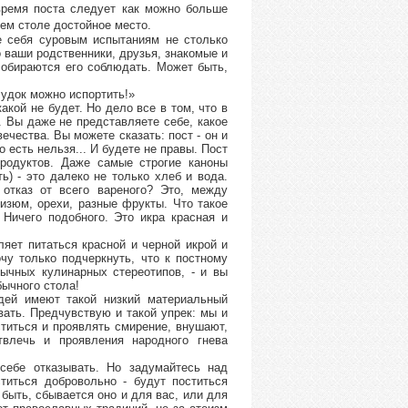
время поста следует как можно больше
шем столе достойное место.
те себя суровым испытаниям не столько
о ваши родственники, друзья, знакомые и
собираются его соблюдать. Может быть,
лудок можно испортить!»
акой не будет. Но дело все в том, что в
. Вы даже не представляете себе, какое
чества. Вы можете сказать: пост - он и
о есть нельзя... И будете не правы. Пост
продуктов. Даже самые строгие каноны
ь) - это далеко не только хлеб и вода.
отказ от всего вареного? Это, между
 изюм, орехи, разные фрукты. Что такое
Ничего подобного. Это икра красная и
яет питаться красной и черной икрой и
чу только подчеркнуть, что к постному
вычных кулинарных стереотипов, - и вы
бычного стола!
дей имеют такой низкий материальный
вать. Предчувствую и такой упрек: мы и
ститься и проявлять смирение, внушают,
твлечь и проявления народного гнева
себе отказывать. Но задумайтесь над
титься добровольно - будут поститься
быть, сбывается оно и для вас, или для