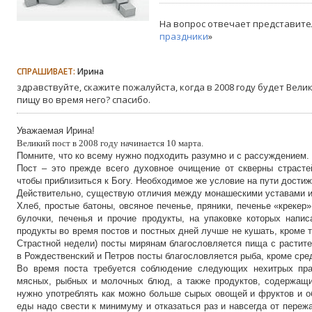
На вопрос отвечает представите
праздники
»
СПРАШИВАЕТ:
Ирина
здравствуйте, скажите пожалуйста, когда в 2008 году будет Вели
пищу во время него? спасибо.
Уважаемая Ирина!
Великий пост в 2008 году начинается 10 марта.
Помните, что ко всему нужно подходить разумно и с рассуждением.
Пост – это прежде всего духовное очищение от скверны страстей
чтобы приблизиться к Богу. Необходимое же условие на пути достиж
Действительно, существую отличия между монашескими уставами и
Хлеб, простые батоны, овсяное печенье, пряники, печенье «крекер
булочки, печенья и прочие продукты, на упаковке которых напис
продукты во время постов и постных дней лучше не кушать, кроме то
Страстной недели) посты мирянам благословляется пища с растит
в Рождественский и Петров посты благословляется рыба, кроме сре
Во время поста требуется соблюдение следующих нехитрых пра
мясных, рыбных и молочных блюд, а также продуктов, содержащ
нужно употреблять как можно больше сырых овощей и фруктов и о
еды надо свести к минимуму и отказаться раз и навсегда от пере