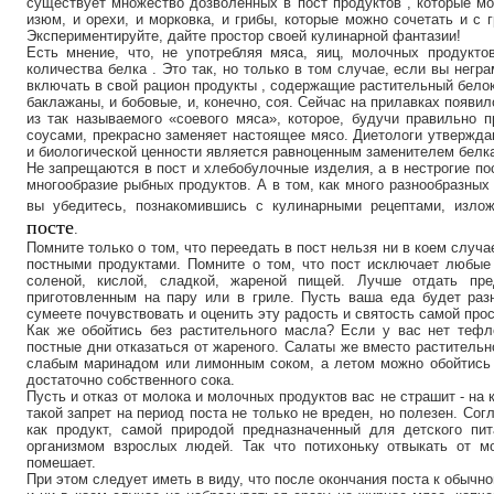
существует множество дозволенных в пост продуктов , которые мо
изюм, и орехи, и морковка, и грибы, которые можно сочетать и с г
Экспериментируйте, дайте простор своей кулинарной фантазии!
Есть мнение, что, не употребляя мяса, яиц, молочных продукто
количества белка . Это так, но только в том случае, если вы негр
включать в свой рацион продукты , содержащие растительный белок, 
баклажаны, и бобовые, и, конечно, соя. Сейчас на прилавках появи
из так называемого «соевого мяса», которое, будучи правильно 
соусами, прекрасно заменяет настоящее мясо. Диетологи утвержда
и биологической ценности является равноценным заменителем белк
Не запрещаются в пост и хлебобулочные изделия, а в нестрогие пос
многообразие рыбных продуктов. А в том, как много разнообразных 
вы убедитесь, познакомившись с кулинарными рецептами, изл
посте
.
Помните только о том, что переедать в пост нельзя ни в коем случа
постными продуктами. Помните о том, что пост исключает любые 
соленой, кислой, сладкой, жареной пищей. Лучше отдать пр
приготовленным на пару или в гриле. Пусть ваша еда будет разн
сумеете почувствовать и оценить эту радость и святость самой про
Как же обойтись без растительного масла? Если у вас нет тефло
постные дни отказаться от жареного. Салаты же вместо растительн
слабым маринадом или лимонным соком, а летом можно обойтись и
достаточно собственного сока.
Пусть и отказ от молока и молочных продуктов вас не страшит - на 
такой запрет на период поста не только не вреден, но полезен. Со
как продукт, самой природой предназначенный для детского пит
организмом взрослых людей. Так что потихоньку отвыкать от м
помешает.
При этом следует иметь в виду, что после окончания поста к обычн