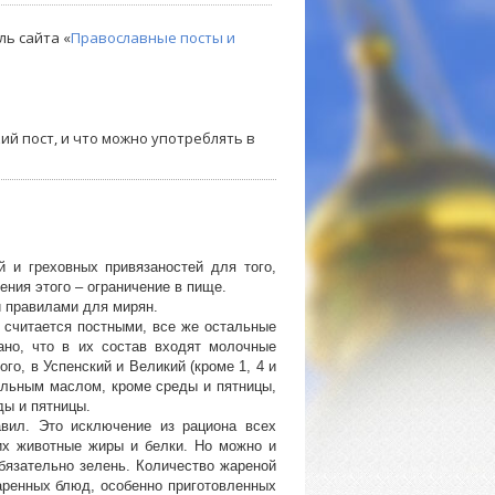
ль сайта «
Православные посты и
кий пост, и что можно употреблять в
 и греховных привязаностей для того,
ения этого – ограничение в пище.
 правилами для мирян.
» считается постными, все же остальные
ано, что в их состав входят молочные
го, в Успенский и Великий (кроме 1, 4 и
ельным маслом, кроме среды и пятницы,
ды и пятницы.
вил. Это исключение из рациона всех
их животные жиры и белки. Но можно и
бязательно зелень. Количество жареной
жаренных блюд, особенно приготовленных