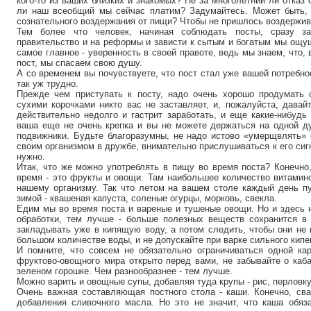
кого-то из ваших близких и знакомых? Не за многолетний ли отказ 
ли наш всеобщий мы сейчас платим? Задумайтесь. Может быть, 
сознательного воздержания от пищи? Чтобы не пришлось воздержива
Тем более что человек, начиная соблюдать посты, сразу за
правительство и на реформы и зависти к сытым и богатым мы ощу
самое главное - уверенность в своей правоте, ведь мы знаем, что,
пост, мы спасаем свою душу.
А со временем вы почувствуете, что пост стал уже вашей потребн
так уж трудно.
Прежде чем приступать к посту, надо очень хорошо продумать 
сухими корочками никто вас не заставляет, и, пожалуйста, давай
действительно недолго и гастрит заработать, и еще какие-нибудь
ваша еще не очень крепка и вы не можете держаться на одной ду
подвижники. Будьте благоразумны, не надо истово «умерщвлять» 
своим организмом в дружбе, внимательно прислушиваться к его сиг
нужно.
Итак, что же можно употреблять в пищу во время поста? Конечно
время - это фрукты и овощи. Там наибольшее количество витамин
нашему организму. Так что летом на вашем столе каждый день пу
зимой - квашеная капуста, соленые огурцы, морковь, свекла.
Едим мы во время поста и вареные и тушеные овощи. Но и здесь 
обработки, тем лучше - больше полезных веществ сохранится в
закладывать уже в кипящую воду, а потом следить, чтобы они не 
большом количестве воды, и не допускайте при варке сильного кипе
И помните, что совсем не обязательно ограничиваться одной кар
фруктово-овощного мира открыто перед вами, не забывайте о кабач
зеленом горошке. Чем разнообразнее - тем лучше.
Можно варить и овощные супы, добавляя туда крупы - рис, перловку
Очень важная составляющая постного стола - каши. Конечно, сва
добавления сливочного масла. Но это не значит, что каша обяза