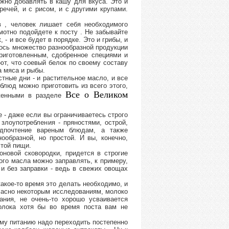
жно добавлять в кашу для вкуса. Это и
речей, и с рисом, и с другими крупами.
в , человек лишает себя необходимого
амотно подойдете к посту . Не забывайте
- и все будет в порядке. Это и грибы, и
лось множество разнообразной продукции
приготовленным, сдобренное специями и
ют, что соевый белок по своему составу
а мяса и рыбы.
тные дни - и растительное масло, и все
блюд можно приготовить из всего этого,
Все о Великом
оженными в разделе
е - даже если вы ограничиваетесь строго
злоупотребления - пряностями, острой,
едпочтение вареным блюдам, а также
ообразной, но простой. И вы, конечно,
стой пищи.
новой сковородки, придется в строгие
ого масла можно заправлять, к примеру,
 без заправки - ведь в свежих овощах
какое-то время это делать необходимо, и
гласно некоторым исследованиям, молоко
ания, не очень-то хорошо усваивается
олока хотя бы во время поста вам не
ому питанию надо переходить постепенно