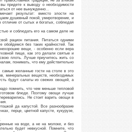
от православных традиций, не за атеизм
вы придете к выводу о необходимости
ться от нее вынужденно...
мечает результат: вместо злости на
щаем душевный покой, умиротворение, и
 в отличие от сытых и богатых, соблюдая
остью и соблюдать его на самом деле не
свой рацион питания. Питаться одними
те обойдемся без таких крайностей. Так
 нехорошие вещи, - особенно если вера
ховной пище, как это делали святые и
свою плоть. Лучше приучитесь жить со
налам, понимать, что ему действительно
, самые желанные гости на столе в это
ов, минеральных веществ, необходимых
сть будут салаты из свежих овощей, а
надо помнить, что чем меньше тепловой
 готовом блюде. Поэтому овощи лучше
переварились. Не стоит варить овощи в
ния.
тошкой да капустой. Все разнообразие
ках, перце, цветной капусте, кукурузе,
.
ренные на воде, а не на молоке, и без
тельно будет невкусной. Помните, что