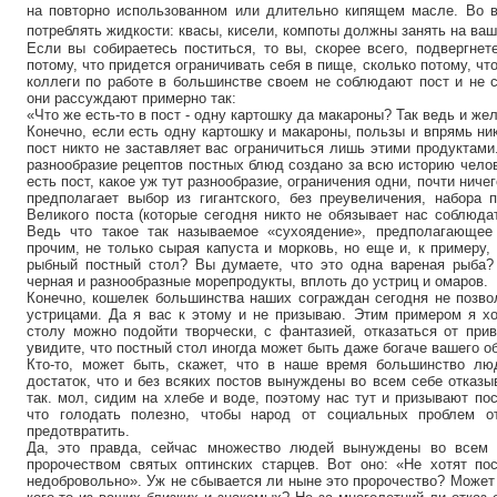
на повторно использованном или длительно кипящем масле. Во 
потреблять жидкости: квасы, кисели, компоты должны занять на ва
Если вы собираетесь поститься, то вы, скорее всего, подвергне
потому, что придется ограничивать себя в пище, сколько потому, чт
коллеги по работе в большинстве своем не соблюдают пост и не 
они рассуждают примерно так:
«Что же есть-то в пост - одну картошку да макароны? Так ведь и же
Конечно, если есть одну картошку и макароны, пользы и впрямь ник
пост никто не заставляет вас ограничиться лишь этими продуктами
разнообразие рецептов постных блюд создано за всю историю челове
есть пост, какое уж тут разнообразие, ограничения одни, почти ничег
предполагает выбор из гигантского, без преувеличения, набора 
Великого поста (которые сегодня никто не обязывает нас соблюдат
Ведь что такое так называемое «сухоядение», предполагающее 
прочим, не только сырая капуста и морковь, но еще и, к примеру,
рыбный постный стол? Вы думаете, что это одна вареная рыба? 
черная и разнообразные морепродукты, вплоть до устриц и омаров.
Конечно, кошелек большинства наших сограждан сегодня не позвол
устрицами. Да я вас к этому и не призываю. Этим примером я хо
столу можно подойти творчески, с фантазией, отказаться от при
увидите, что постный стол иногда может быть даже богаче вашего о
Кто-то, может быть, скажет, что в наше время большинство лю
достаток, что и без всяких постов вынуждены во всем себе отказы
так. мол, сидим на хлебе и воде, поэтому нас тут и призывают по
что голодать полезно, чтобы народ от социальных проблем о
предотвратить.
Да, это правда, сейчас множество людей вынуждены во всем 
пророчеством святых оптинских старцев. Вот оно: «Не хотят пос
недобровольно». Уж не сбывается ли ныне это пророчество? Может 