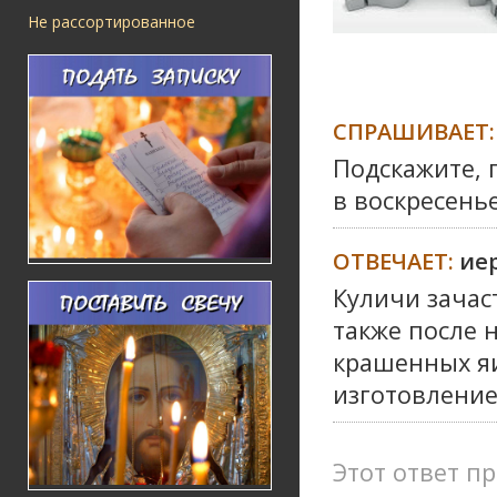
Не рассортированное
СПРАШИВАЕТ:
Подскажите, п
в воскресень
ОТВЕЧАЕТ:
ие
Куличи зачас
также после 
крашенных яи
изготовление,
Этот ответ пр