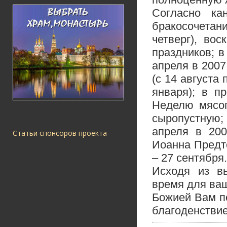
Согласно ка
бракосочетани
четверг), во
праздников; в
апреля в 2007
(с 14 августа 
января); в п
Неделю мясоп
сыропустную;
апреля в 200
Статьи спонсоров проекта
Иоанна Предт
– 27 сентября.
Исходя из в
время для ваш
Божией Вам п
благоденствие