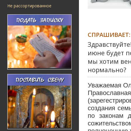
Не рассортированное
СПРАШИВАЕТ:
Здравствуйте
июне будет по
мы хотим вен
нормально?
Уважаемая Ол
Православн
(зарегестри
создания семь
по законам д
сожительств
полноценную 