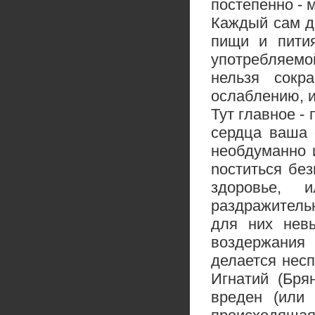
постепенно - 
Каждый сам до
пищи и пития
употребляемо
нельзя сокр
ослаблению, и
Тут главное -
сердца ваша 
необдуманно 
noститься без
здоровье, 
раздражительн
для них нев
воздержания 
делается нес
Игнатий (Бря
вреден (или 