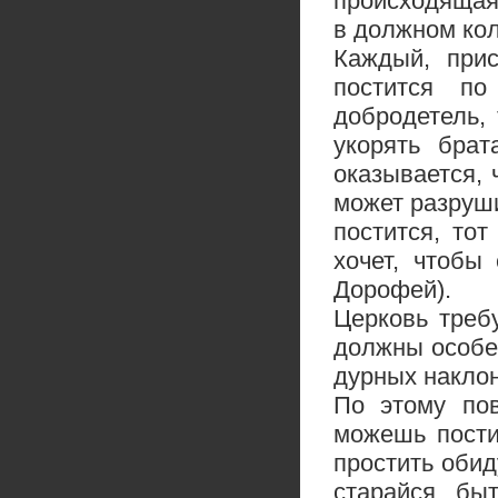
происходящая
в должном кол
Каждый, прис
постится п
добродетель,
укорять брат
оказывается, 
может разруши
постится, то
хочет, чтобы 
Дорофей).
Церковь треб
должны особе
дурных наклон
По этому по
можешь пости
простить обид
старайся бы