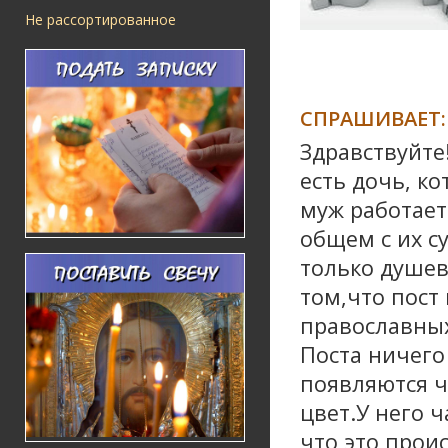
Не рассортированное
СПРАШИВАЕТ:
Здравствуйте
есть дочь, к
муж работает 
общем с их с
только душев
том,что пост
православных
Поста ничего
появляются ч
цвет.У него 
что это проис