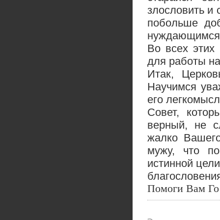
злословить и 
побольше доб
нуждающимся 
Во всех этих
для работы на
Итак, Церков
Научимся ува
его легкомысл
Совет, кото
верный, не с
жалко Вашего
мужу, что п
истинной цели
благословени
Помоги Вам Го