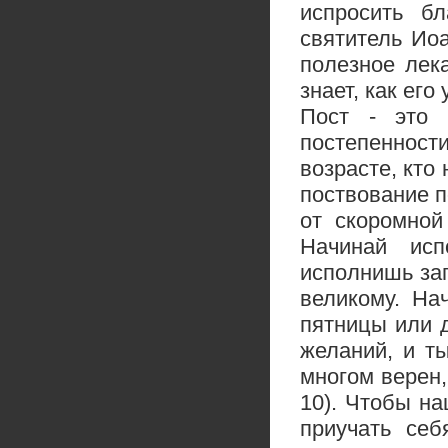
испросить б
святитель Иоа
полезное лек
знает, как его
Пост - это 
постепенност
возрасте, кто
поствование п
от скоромной
Начинай исп
исполнишь зап
великому. На
пятницы или 
желаний, и т
многом верен,
10). Чтобы н
приучать себ