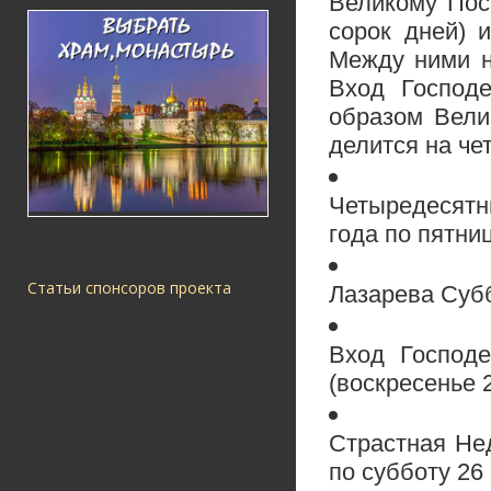
Великому Пос
сорок дней) 
Между ними н
Вход Господе
образом Вели
делится на че
Четыредесят
года по пятниц
Статьи спонсоров проекта
Лазарева Субб
Вход Господе
(воскресенье 
Страстная Нед
по субботу 26 