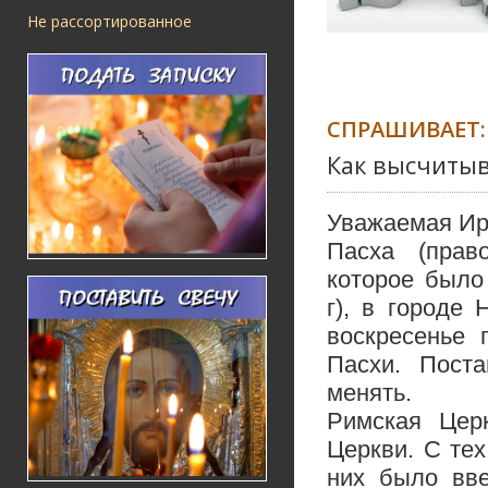
Не рассортированное
СПРАШИВАЕТ:
Как высчитыв
Уважаемая Ир
Пасха (прав
которое было
г), в городе
воскресенье 
Пасхи. Поста
менять.
Римская Цер
Церкви. С те
них было вве