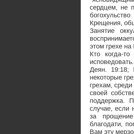
сердцем, не п
богохульств
Крещения, общ
Занятие окку
воспринимает
этом грехе на
Кто когда-то
исповедовать.
Деян. 19:18; 
некоторые гре
грехам, среди
своей собств
поддержка. 
случае, если 
за прощение
благодати, п
Вам эту мерзос