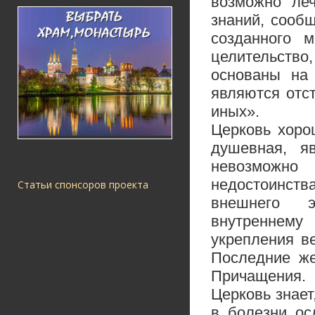
возможно леч
знаний, сооб
созданного 
целительство
основаны на 
являются отс
иных».
Церковь хорош
душевная, я
невозможно 
недостоинств
Статьи спонсоров проекта
внешнего э
внутреннем
укрепления в
Последние же
Причащения.
Церковь знает
в болезни ос