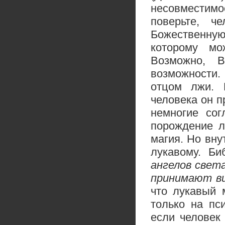
несовместимо
поверьте, ч
Божественну
которому мо
Возможно, 
возможности.
отцом лжи. 
человека он п
немногие сог
порождение л
магия. Но вну
лукавому. Би
ангелов света
принимают в
что лукавый 
только на пс
если человек