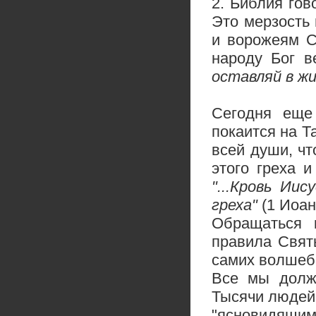
2.
Библия гов
Это мерзость 
и ворожеям С
народу Бог в
оставляй в ж
Сегодня еще
покаится на Т
всей души, чт
этого греха и
"...Кровь Ии
греха"
(1 Иоан.
Обращаться 
правила Свят
самих волшебн
Все мы должн
Тысячи людей 
"ясновидящим