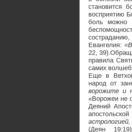
становится б
восприятию Б
боль можно п
беспомощност
состраданию,
Евангелия:
«В
22, 39).Обращ
правила Свят
самих волшебн
Еще в Ветхом
народ от зан
ворожите и 
«Ворожеи не о
Деяний Апост
апостольско
астрологией,
(Деян 19:19