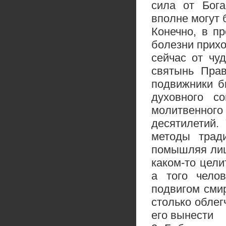
сила от Бога
вполне могут 
Конечно, в п
болезни прихо
сейчас от чу
святынь Пра
подвижники б
духовного с
молитвенног
десятилетий.
методы трад
помышляя лишь
каком-то цели
а того чело
подвигом смир
столько облег
его вынести