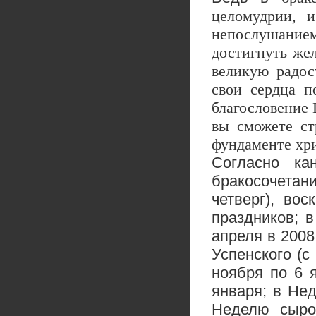
целомудрии, и
непослушание
достигнуть жел
великую радос
свои сердца п
благословение 
вы сможете с
фундаменте хри
Согласно ка
бракосочетани
четверг), во
праздников; 
апреля в 2008 
Успенского (с
ноября по 6 
января; в Не
Неделю сыро