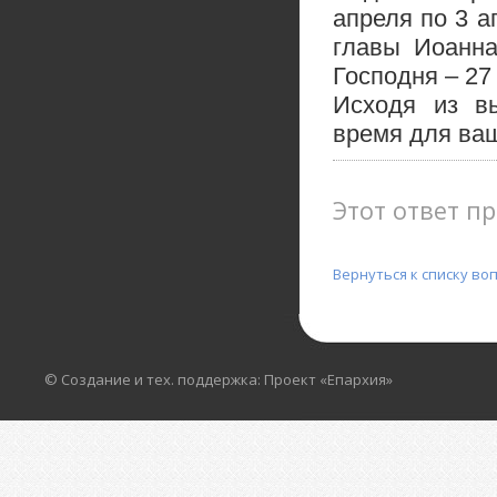
апреля по 3 а
главы Иоанна
Господня – 27
Исходя из в
время для ваш
Этот ответ пр
Вернуться к списку во
© Создание и тех. поддержка: Проект «Епархия»