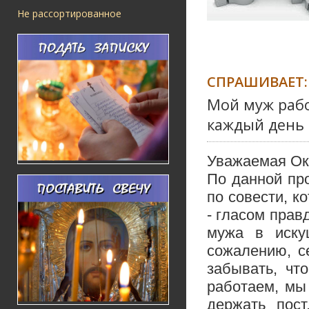
Не рассортированное
СПРАШИВАЕТ:
Мой муж рабо
каждый день
Уважаемая Ок
По данной пр
по совести, к
- гласом прав
мужа в иску
сожалению, с
забывать, чт
работаем, мы
держать пос