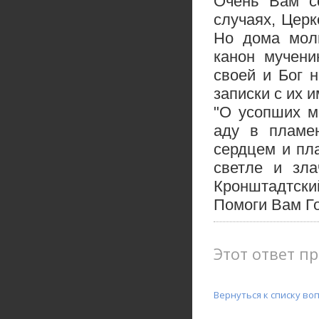
Очень Вам с
случаях, Церк
Но дома моли
канон мучени
своей и Бог 
записки с их 
"О усопших м
аду в пламе
сердцем и пл
светле и зла
Кронштадтски
Помоги Вам Г
Этот ответ пр
Вернуться к списку во