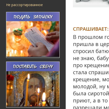
Не рассортированное
СПРАШИВАЕТ:
В прошлом год
пришла в цер
спросил батю
не знаю, бабу
про крещение
стала спраши
крещение, мо
молодой, ну 
была сиротой
приют, а в то
разрешали м