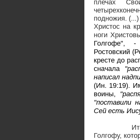
плечах Св
четырехконеч
подножия. (..
Христос на кр
ноги Христов
Голгофе", -
Ростовский (Ро
кресте до рас
сначала
"рас
написал надп
(Ин. 19:19).
воины,
"расп
"поставили н
Сей есть Иис
Ита
Голгофу, кото