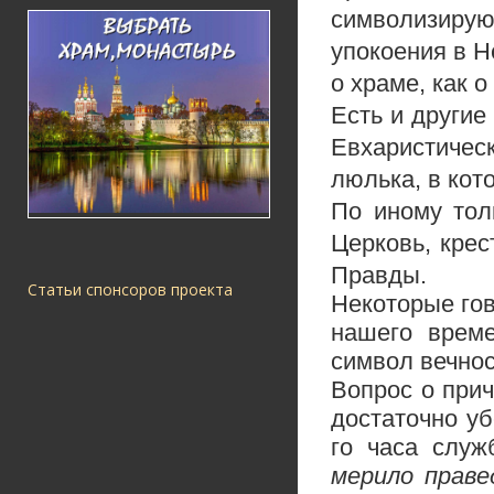
символизирую
упокоения в Н
о храме, как 
Есть и другие
Евхаристичес
люлька, в кот
По иному тол
Церковь, крес
Правды.
Статьи спонсоров проекта
Некоторые гов
нашего време
символ вечнос
Вопрос о при
достаточно уб
го часа слу
мерило праве