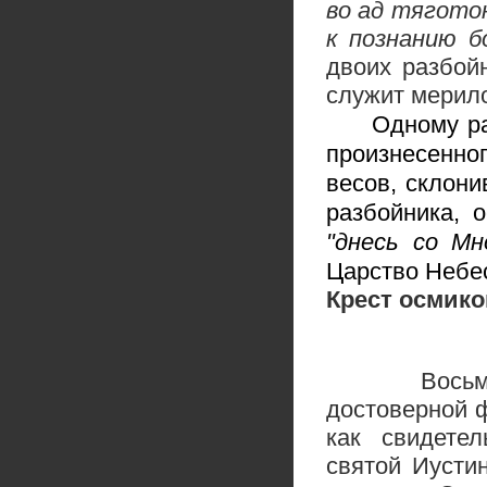
во ад тягото
к познанию б
двоих разбой
служит мерило
Одному разб
произнесенно
весов, склони
разбойника, 
"днесь со М
Царство Небе
Крест осмик
Восьмиконе
достоверной ф
как свидетел
святой Иусти