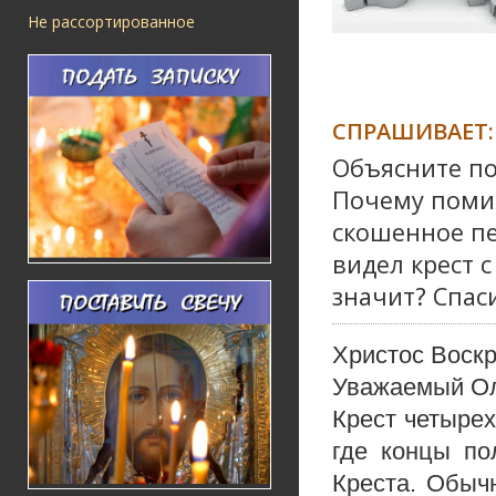
Не рассортированное
СПРАШИВАЕТ:
Объясните по
Почему помим
скошенное пе
видел крест 
значит? Спас
Христос Воскр
Уважаемый Ол
Крест четырех
где концы по
Креста. Обычн