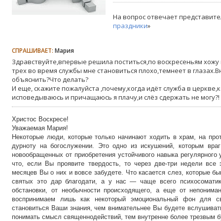
На вопрос отвечает представите
праздники
»
СПРАШИВАЕТ:
Мария
Здравствуйте,впервые решила поститься,по воскресеньям хожу н
трех во время службы мне становиться плохо,темнеет в глазах.В
объяснить?Что делать?
И еще, скажите пожалуйста ,почему,когда идёт служба в церкве,к
исповедываюсь и причащаюсь я плачу,и слёз сдержать не могу?!
Христос Воскресе!
Уважаемая Мария!
Некоторые люди, которые только начинают ходить в храм, на про
дурноту на богослужении. Это одно из искушений, которым враг
новообращенных от приобретения устойчивого навыка регулярного 
что, если Вы проявите твердость, то через две-три недели все 
месяцев Вы о них и вовсе забудете. Что касается слез, которые 
святых это дар благодати, а у нас — чаще всего психосоматик
обстановки, от необычности происходящего, а еще от непониман
воспринимаем лишь как некоторый эмоциональный фон для с
становиться Ваши знания, чем внимательнее Вы будете вслушиватьс
понимать смысл священнодействий, тем внутренне более трезвым 