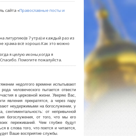
ль сайта «
Православные посты и
а литургию(в 7 утра) и каждый раз из
не храма всё хорошо.Как это можно
огда я целую иконы,когда я
 Спасибо. Помогите пожалуйста.
тяжении недолгого времени испытывают
 рода человеческого пытается отвести
участия в церковной жизни. Уверяю Вас,
эти явления прекратятся, а через пару
бывают неудержимыми на богослужении, у
а, сентиментальность: от непривычной
ия богослужения, от того, что мы его
воих переживаний. Чем глубже будут
я в слова того, что поется и читается,
будет Ваше восприятие службы.