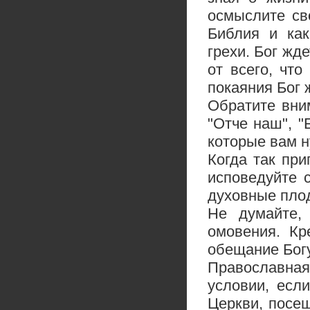
осмыслите св
Библия и как
грехи. Бог жд
от всего, чт
покаяния Бог ж
Обратите вни
"Отче наш", "
которые вам н
Когда так пр
исповедуйте 
духовные пло
Не думайте,
омовения. Кр
обещание Богу
Православная
условии, есл
Церкви, посе