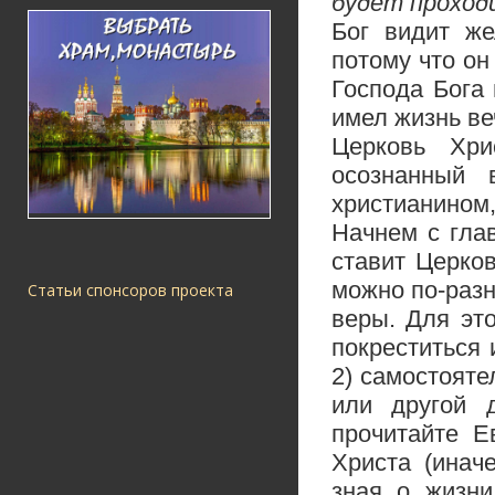
будет проход
Бог видит же
потому что он
Господа Бога 
имел жизнь ве
Церковь Хри
осознанный 
христианином
Начнем с гла
ставит Церко
можно по-разн
Статьи спонсоров проекта
веры. Для эт
покреститься 
2) самостояте
или другой 
прочитайте Е
Христа (инач
зная о жизни