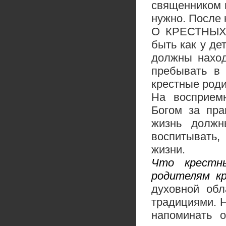
священником 
нужно. После 
О КРЕСТНЫХ 
быть как у де
должны наход
пребывать в 
крестные род
На восприемн
Богом за пра
жизнь должн
воспитывать,
жизни.
Что крестн
родителям к
духовной обл
традициями. Н
напоминать 