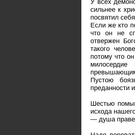
У всех демон
сильнее к хри
посвятил себя
Если же кто п
что он не сп
отвержен Бог
такого челов
потому что он
милосердие 
превышающим
Пустою бояз
преданности и
Шестью помыш
исхода нашего
— душа правед
Надо вероват