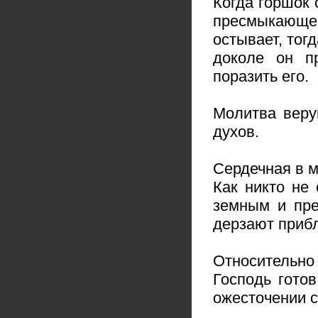
Когда горшок 
пресмыкающе
остывает, тогд
доколе он п
поразить его.
Молитва веру
духов.
Сердечная в м
Как никто не 
земным и пре
дерзают прибл
Относительно
Господь гото
ожесточении с