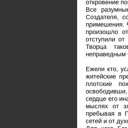
откровение по
Все разумны
Создателя, с
примешения. Ч
произошло от
отступили от
Творца так
неправедным С
Ежели кто, у
житейские пре
плотские по
освободивши, 
сердце его ин
мыслях от зл
пребывая в Г
сетей и от дух