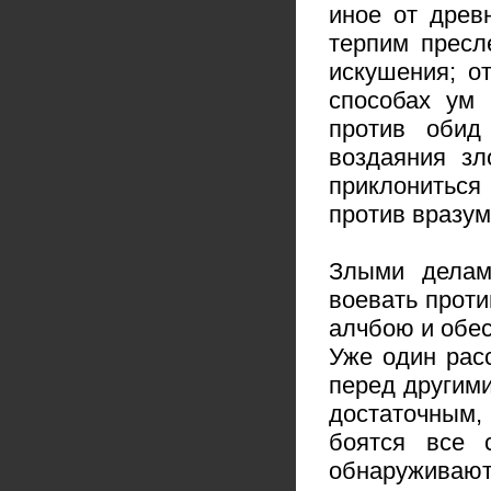
иное от древ
терпим пресл
искушения; о
способах ум 
против обид
воздаяния зл
приклониться
против вразум
Злыми делам
воевать проти
алчбою и обе
Уже один рас
перед другими
достаточным, 
боятся все 
обнаруживаю