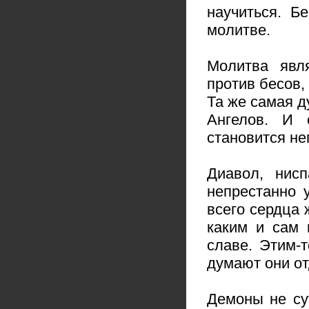
научиться. Б
молитве.
Молитва явл
против бесов,
Та же самая д
Ангелов. И 
становится не
Диавол, нисп
непрестанно 
всего сердца 
каким и сам 
славе. Этим-
думают они от
Демоны не су