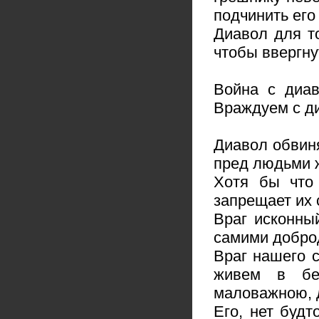
подчинить его
Диавол для то
чтобы ввергнут
Война с диав
Враждуем с ди
Диавол обвин
пред людьми 
Хотя бы что
запрещает их 
Враг исконны
самими добро
Враг нашего с
живем в бе
маловажною, 
Его, нет будт