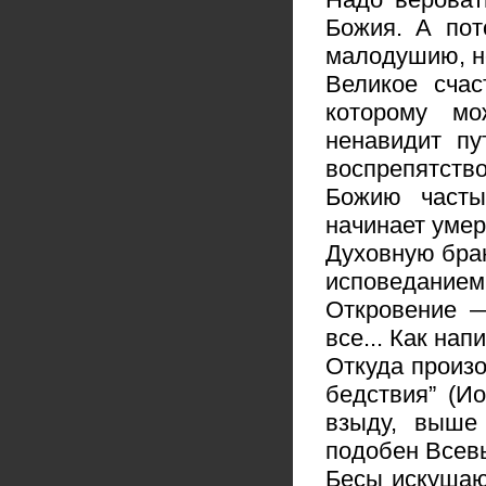
Божия. А пот
малодушию, но
Великое счас
которому мо
ненавидит пу
воспрепятств
Божию часты
начинает умер
Духовную бра
исповеданием
Откровение 
все... Как нап
Откуда произо
бедствия” (Ио
взыду, выше 
подобен Всевы
Бесы искушаю