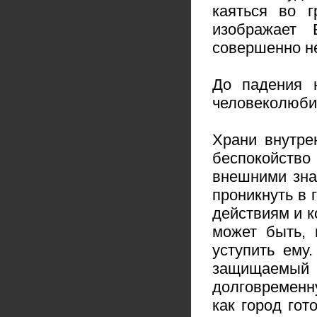
каяться во г
изображает
совершенно н
До падения 
человеколюби
Храни внутре
беспокойство
внешними зна
проникнуть в 
действиям и к
может быть, 
уступить ему
защищаемый
долговременну
как город гот