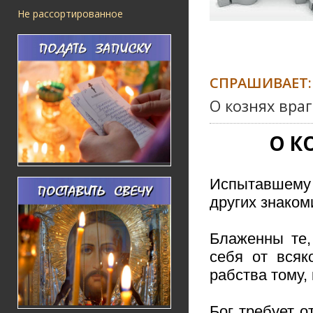
Не рассортированное
СПРАШИВАЕТ:
О кознях вра
О К
Испытавшему 
других знаком
Блаженны те,
себя от всяк
рабства тому,
Бог требует о