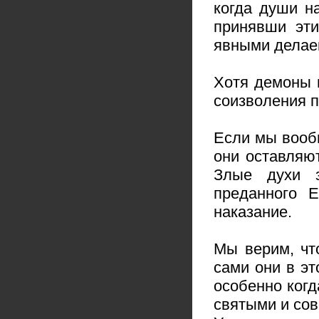
когда души н
принявши эт
явными делаем
Хотя демоны 
соизволения п
Если мы вооб
они оставляю
Злые духи з
преданного Е
наказание.
Мы верим, чт
сами они в эт
особенно когд
святыми и со