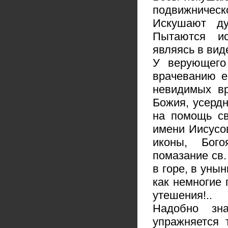
подвижничес
Искушают д
Пытаются ис
являясь в виде
У верующего
врачеванию е
невидимых вр
Божия, усерд
на помощь св
имени Иисусо
иконы, Бого
помазание св
в горе, в уны
как немногие 
утешения!..
Надобно зна
упражняется 