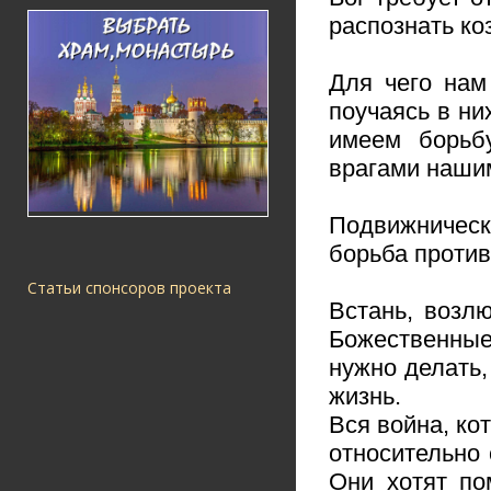
распознать ко
Для чего нам
поучаясь в ни
имеем борьбу
врагами наши
Подвижническ
борьба против
Статьи спонсоров проекта
Встань, возл
Божественные 
нужно делать,
жизнь.
Вся война, ко
относительно
Они хотят по