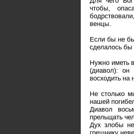
Для чего Бог
чтобы, опа
бодрствовали
венцы.
Если бы не б
сделалось бы 
Нужно иметь в
(диавол): он
восходить на 
Не столько м
нашей погибе
Диавол вось
прельщать чел
Дух злобы не
грешнику неве