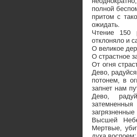
неоднократно
полной беспо
притом с так
ожидать.
Чтение 150 р
отклоняло и 
О великое дер
О страстное з
От огня страс
Дево, радуйся
потонем, в о
запнет нам пу
Дево, радуй
затемненны
загрязненные 
Высшей Небе
Мертвые, уби
духа воспоем: