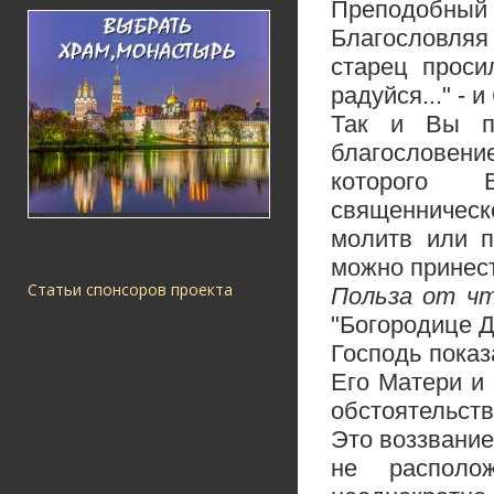
Преподобный 
Благословляя
старец проси
радуйся..." -
Так и Вы по
благословен
которого 
священническ
молитв или п
можно принест
Статьи спонсоров проекта
Польза от чт
"Богородице Д
Господь показ
Его Матери и
обстоятельств
Это воззвани
не располо