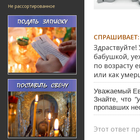
Не рассортированное
СПРАШИВАЕТ:
Здраствуйте!
бабушкой, уех
по возрасту е
или как умер
Уважаемый Ев
Знайте, что
"у
пропавших не
Этот ответ пр