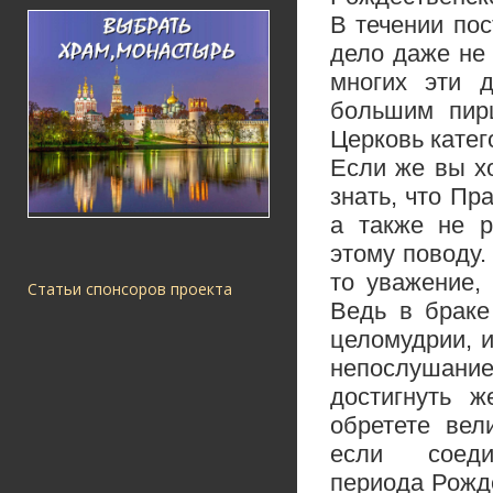
В течении по
дело даже не 
многих эти 
большим пир
Церковь катег
Если же вы хо
знать, что П
а также не р
этому поводу.
то уважение,
Статьи спонсоров проекта
Ведь в
браке
целомудрии, 
непослушание
достигнуть ж
обретете вел
если соед
периода Рожд