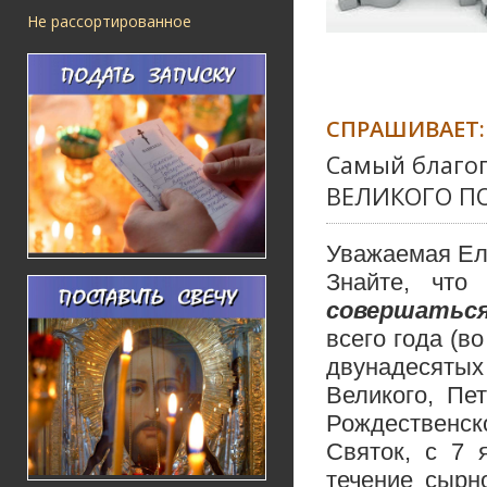
Не рассортированное
СПРАШИВАЕТ:
Самый благоп
ВЕЛИКОГО П
Уважаемая Ел
Знайте, что
совершатьс
всего года (во
двунадесятых
Великого, Пет
Рождественск
Святок, с 7 
течение сырн