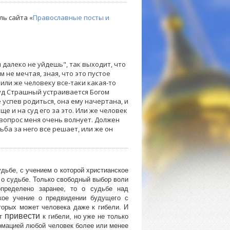
ль сайта «
Православные посты и
ы далеко не уйдешь", так выходит, что
 не мечтая, зная, что это пустое
 или же человеку все-таки какая-то
Суд Страшный устраивается Богом
не успев родиться, она ему начертана, и
ще и на суд его за это. Или же человек
вопрос меня очень волнует. Должен
ьба за него все решает, или же он
дьбе, с учением о которой христианское
 о судьбе. Только свободный выбор воли
определено заранее, то о судьбе над
кое учение о предвидении будущего с
торых может человека даже к гибели. И
привести
ет
к гибели, но уже не только
ормацией любой человек более или менее