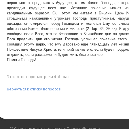
верно может предсказать будущее, а тем более Господь, котор
предвидит будущее всех нас. Истинное покаяние может из
кардинальным образом. Об этом мы читаем в Библии: Царь Ио
страшными наказаниями угрожает Господь преступникам, нару
одежды, он смирился перед Господом и молился Ему со слеза
обетование Божия благоволения и милости (2 Пар. 34, 26-28). К д
сообщил волю Бога, что за беззаконие в ближайшие дни он долже
Бога продлить дни его жизни. Господь услышал покаяние этого 
сообщил этому царю, что ему даровано еще пятнадцать лет жизни
Пришествие Иисуса Христа: или приблизить его, если будет продол
отдалить, если раскаемся и будем жить благочестиво.
Помоги Господь!
Этот ответ просмотрели 4161 раз.
Вернуться к списку вопросов
© Создание и тех. поддержка: Проект «Епархия»