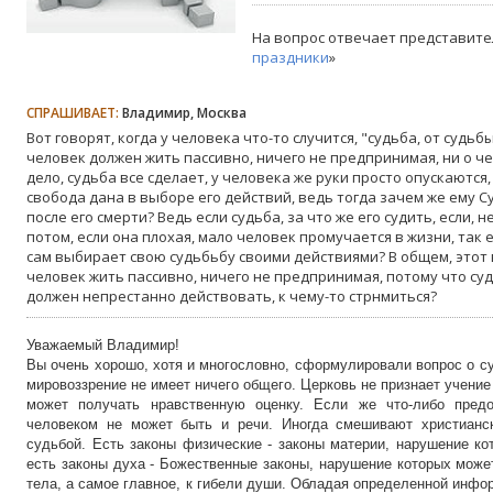
На вопрос отвечает представите
праздники
»
СПРАШИВАЕТ:
Владимир, Москва
Вот говорят, когда у человека что-то случится, "судьба, от судьб
человек должен жить пассивно, ничего не предпринимая, ни о чем
дело, судьба все сделает, у человека же руки просто опускаются,
свобода дана в выборе его действий, ведь тогда зачем же ему 
после его смерти? Ведь если судьба, за что же его судить, если, 
потом, если она плохая, мало человек промучается в жизни, так е
сам выбирает свою судьбьбу своими действиями? В общем, этот 
человек жить пассивно, ничего не предпринимая, потому что суд
должен непрестанно действовать, к чему-то стрнмиться?
Уважаемый Владимир!
Вы очень хорошо, хотя и многословно, сформулировали вопрос о су
мировоззрение не имеет ничего общего. Церковь не признает учение
может получать нравственную оценку. Если же что-либо пред
человеком не может быть и речи. Иногда смешивают христианс
судьбой. Есть законы физические - законы материи, нарушение ко
есть законы духа - Божественные законы, нарушение которых мож
тела, а самое главное, к гибели души. Обладая определенной инф