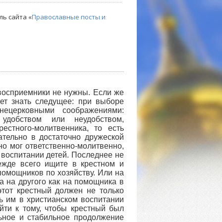
ль сайта «
Православные посты и
восприемники не нужны. Если же
ет знать следущее: при выборе
нецерковными соображениями:
 удобством или неудобством,
естного-молитвенника, то есть
ательно в достаточно дружеской
но мог ответственно-молитвенно,
 воспитании детей. Последнее не
ежде всего ищите в крестном и
помощников по хозяйству. Или на
а на другого как на помощника в
этот крестный должен не только
ть им в христианском воспитании
йти к тому, чтобы крестный был
ьное и стабильное продолжение