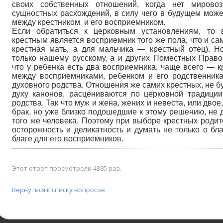
своих собственных отношений, когда нет мировоз
сущностных расхождений, в силу чего в будущем може
между крестником и его восприемником.
Если обратиться к церковным установлениям, то 
крестным является восприемник того же пола, что и са
крестная мать, а для мальчика — крестный отец). Н
только нашему русскому, а и других Поместных Право
что у ребенка есть два восприемника, чаще всего — к
между восприемниками, ребенком и его родственник
духовного родства. Отношения же самих крестных, не б
духу канонов, расцениваются по церковной традиции
родства. Так что муж и жена, жених и невеста, или дво
брак, но уже близко подошедшие к этому решению, не
того же человека. Поэтому при выборе крестных роди
осторожность и деликатность и думать не только о бла
благе для его восприемников.
Этот ответ просмотрели 4885 раз.
Вернуться к списку вопросов