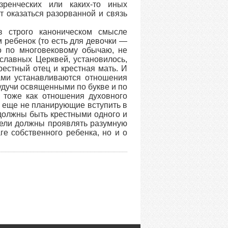
зренческих или каких-то иных
т оказаться разорванной и связь
в строго каноническом смысле
м ребенок (то есть для девочки —
о по многовековому обычаю, не
славных Церквей, установилось,
рестный отец и крестная мать. И
ами устанавливаются отношения
удучи освященными по букве и по
 тоже как отношения духовного
е, еще не планирующие вступить в
 должны быть крестными одного и
тели должны проявлять разумную
ге собственного ребенка, но и о