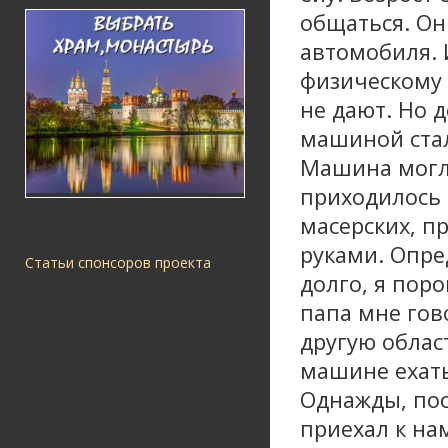
общаться. Он
автомобиля. 
физическому 
не дают. Но д
машиной стал
Машина могла
приходилось 
масерских, п
руками. Опре
Статьи спонсоров проекта
долго, я поро
папа мне гов
другую област
машине ехать,
Однажды, посл
приехал к на