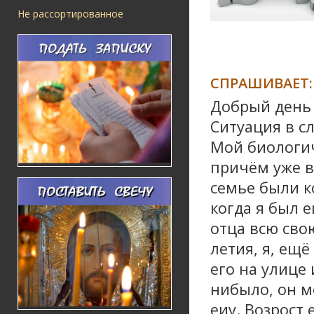
Не рассортированное
СПРАШИВАЕТ:
Добрый день 
Ситуация в с
Мой биологич
причём уже в
семье были к
когда я был 
отца всю сво
летия, я, ещё
его на улице 
нибыло, он м
еиу. Возрост 