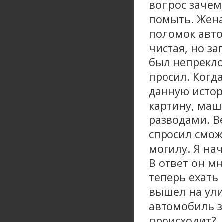
вопрос зачем
помыть. Жена
поломок авто
чистая, но за
был непрекло
просил. Когда
данную истор
картину, маш
разводами. В
спросил смож
могилу. Я на
В ответ он мн
теперь ехать
вышел на ули
автомобиль за
происходит?