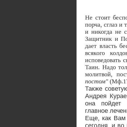
Не стоит беспо
порча, сглаз и 
и никогда не с
Защитник и Пок
дает власть б
всякого колд
исповедовать 
Таин. Надо тол
молитвой, по
постом"
(Мф.17
Также совету
Андрея Курае
она пойдет
главное лечен
Еще, как Вам
сегодня, и во