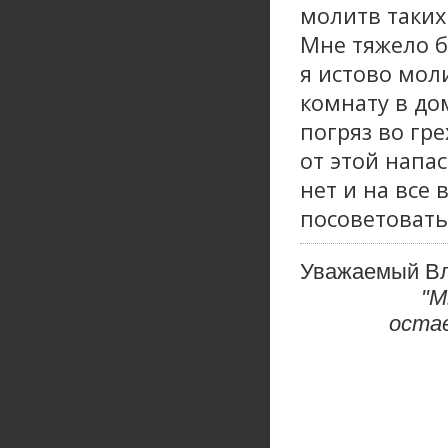
молитв таких 
Мне тяжело б
я истово мол
комнату в дом
погряз во гре
от этой напа
нет и на все
посоветовать
Уважаемый В
"М
оста