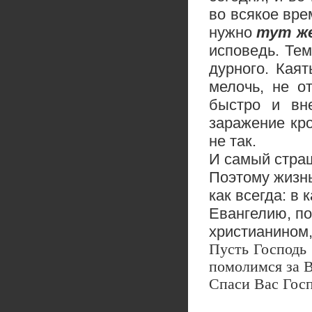
во всякое вре
нужно
тут ж
исповедь. Тем
дурного. Каят
мелочь, не о
быстро и вн
заражение кро
не так.
И самый страш
Поэтому жизнь
как всегда: в
Евангелию, по
христианином,
Пусть Господь
помолимся за В
Спаси Вас Гос