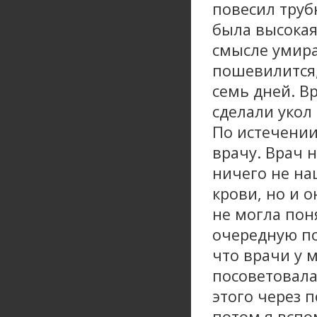
повесил труб
была высокая
смысле умира
пошевилится,
семь дней. В
сделали укол 
По истечении 
врачу. Врач 
ничего не на
крови, но и о
не могла поня
очередную по
что врачи у 
посоветовала
этого через 
потом я вспо